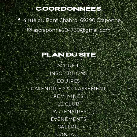
COORDONNÉES
4 rue du Pont Chabrol 69290 Craponne
ascraponne504730@gmail.com
PLAN DU SITE
ACCUEIL
INSCRIPTIONS
ÉQUIPES
CALENDRIER & CLASSEMENT
FÉMININES
LE CLUB
PARTENAIRES
ÉVÈNEMENTS
GALERIE
CONTACT