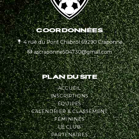
COORDONNÉES
4 rue du Pont Chabrol 69290 Craponne
ascraponne504730@gmail.com
PLAN DU SITE
ACCUEIL
INSCRIPTIONS
ÉQUIPES
CALENDRIER & CLASSEMENT
FÉMININES
LE CLUB
PARTENAIRES